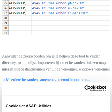
Aanvullende zoekwoorden om je te helpen deze tool te vinden:
directory, mappenlijst, importeren lijst met bestanden, inlezen map,
inlezen lijst bestandsnamen vanuit de verkenner, windows verkenner
Meerdere bestanden samenvoegen en/of importeren...
Tip:
+
voor de vorige tool.
Alt
P
Exporteer de geselecteerde cellen of het huidige werkblad...
Tip:
+
voor de volgende tool.
Alt
N
Cookies at ASAP Utilities