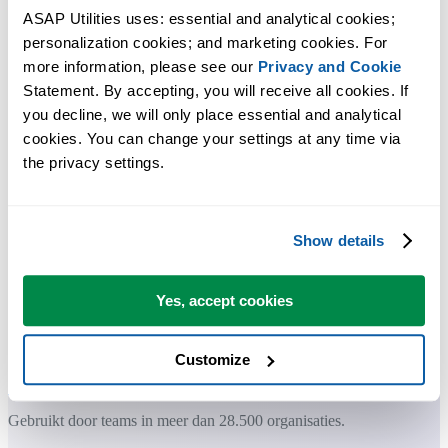
ASAP Utilities uses: essential and analytical cookies; 
personalization cookies; and marketing cookies. For 
more information, please see our 
Privacy and Cookie
Praktische tools die veel Excel-gebruikers in Excel missen.
Statement. By accepting, you will receive all cookies. If 
you decline, we will only place essential and analytical 
Bespaar tijd in Excel. Snel en eenvoudig.
cookies. You can change your settings at any time via 
the privacy settings.
ASAP Utilities helpt je tijd besparen en dingen doen die Excel alleen
niet kan.
Show details
Je kunt meteen aan de slag. Geen training nodig.
Yes, accept cookies
De meeste gebruikers beginnen met een paar tools. Uiteindelijk
gebruiken velen ASAP Utilities dagelijks.
Customize
Gebruikt door teams in meer dan 28.500 organisaties.