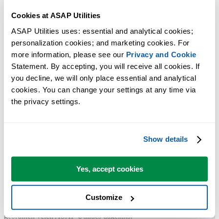
Cookies at ASAP Utilities
ASAP Utilities uses: essential and analytical cookies; 
personalization cookies; and marketing cookies. For 
more information, please see our 
Privacy and Cookie
Statement. By accepting, you will receive all cookies. If 
you decline, we will only place essential and analytical 
Praktische tools die veel Excel-gebruikers in Excel missen.
cookies. You can change your settings at any time via 
Bespaar tijd in Excel. Snel en eenvoudig.
the privacy settings.
ASAP Utilities helpt je tijd besparen en dingen doen die Excel alleen
niet kan.
Show details
Yes, accept cookies
Je kunt meteen aan de slag. Geen training nodig.
Customize
De meeste gebruikers beginnen met een paar tools. Uiteindelijk
gebruiken velen ASAP Utilities dagelijks.