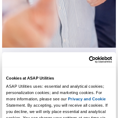
Praktische tools die veel Excel-gebruikers in Excel missen.
Bespaar tijd in Excel. Snel en eenvoudig.
Cookies at ASAP Utilities
ASAP Utilities uses: essential and analytical cookies; 
ASAP Utilities helpt je tijd besparen en dingen doen die Excel alleen
personalization cookies; and marketing cookies. For 
niet kan.
more information, please see our 
Privacy and Cookie
Statement. By accepting, you will receive all cookies. If 
you decline, we will only place essential and analytical 
Je kunt meteen aan de slag. Geen training nodig.
cookies. You can change your settings at any time via 