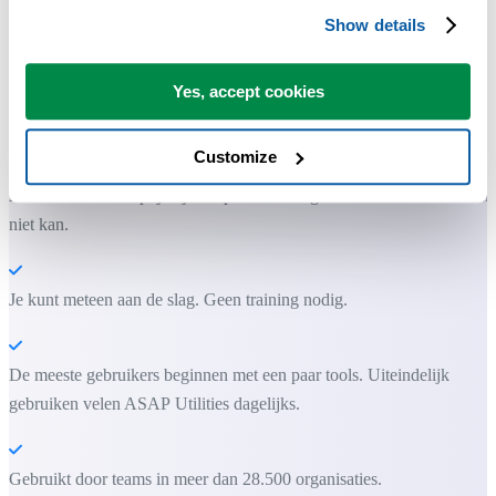
Show details
Yes, accept cookies
Praktische tools die veel Excel-gebruikers in Excel missen.
Bespaar tijd in Excel. Snel en eenvoudig.
Customize
ASAP Utilities helpt je tijd besparen en dingen doen die Excel alleen
niet kan.
Je kunt meteen aan de slag. Geen training nodig.
De meeste gebruikers beginnen met een paar tools. Uiteindelijk
gebruiken velen ASAP Utilities dagelijks.
Gebruikt door teams in meer dan 28.500 organisaties.