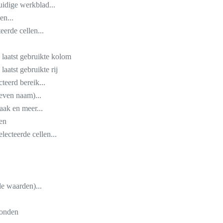
uidige werkblad...
en...
erde cellen...
e laatst gebruikte kolom
 laatst gebruikte rij
cteerd bereik...
even naam)...
aak en meer...
en
lecteerde cellen...
de waarden)...
conden