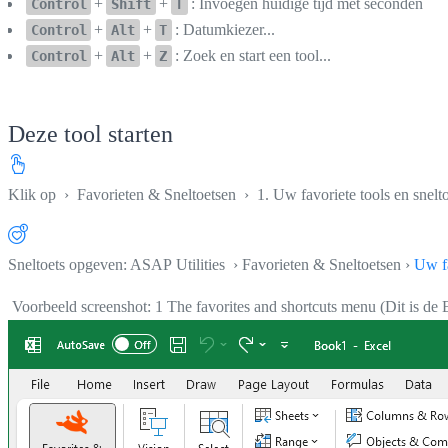
+
+
: Invoegen huidige tijd met seconden
Control
Shift
T
+
+
: Datumkiezer...
Control
Alt
T
+
+
: Zoek en start een tool...
Control
Alt
Z
Deze tool starten
Klik op
›
Favorieten & Sneltoetsen
›
1. Uw favoriete tools en snelt
Sneltoets opgeven: ASAP Utilities › Favorieten & Sneltoetsen ›
Uw fa
Voorbeeld screenshot: 1 The favorites and shortcuts menu (Dit is de 