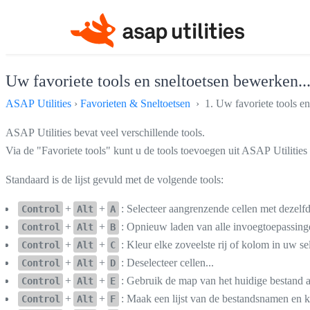
Uw favoriete tools en sneltoetsen bewerken..
ASAP Utilities
›
Favorieten & Sneltoetsen
› 1. Uw favoriete tools en
ASAP Utilities bevat veel verschillende tools.
Via de "Favoriete tools" kunt u de tools toevoegen uit ASAP Utilities
Standaard is de lijst gevuld met de volgende tools:
+
+
: Selecteer aangrenzende cellen met dezelf
Control
Alt
A
+
+
: Opnieuw laden van alle invoegtoepassing
Control
Alt
B
+
+
: Kleur elke zoveelste rij of kolom in uw sel
Control
Alt
C
+
+
: Deselecteer cellen...
Control
Alt
D
+
+
: Gebruik de map van het huidige bestand a
Control
Alt
E
+
+
: Maak een lijst van de bestandsnamen en 
Control
Alt
F