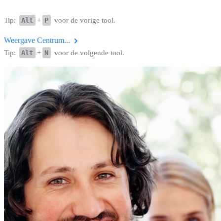
Tip:
Alt
+
P
voor de vorige tool.
Weergave Centrum...
Tip:
Alt
+
N
voor de volgende tool.