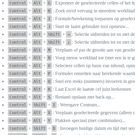
+
+
: Exporteer de geselecteerde cellen of het h
Control
Alt
G
+
+
: Zoek en/of vervang in meerdere werkblad
Control
Alt
H
+
+
: Formule/berekening toepassen op geselecte
Control
Alt
I
+
+
: Start de laatst gebruikte tool opnieuw...
Control
Alt
J
+
+
+
: Selectie uitbreiden tot en met d
Control
Alt
Shift
→
+
+
+
: Selectie uitbreiden tot en met de
Control
Alt
Shift
↓
+
+
: Verplaats of pas de grootte aan van gesele
Control
Alt
M
+
+
: Voeg nieuw werkblad toe (met een in te g
Control
Alt
N
+
+
: Selecteer cellen op basis van inhoud, opm
Control
Alt
O
+
+
: Formules omzetten naar berekende waard
Control
Alt
P
+
+
: Snel een reeks (nummers) invoeren in gese
Control
Alt
Q
+
+
: Laat Excel de laatste cel juist herkennen
Control
Alt
R
+
+
: Bestand opslaan met back-up...
Control
Alt
S
+
+
: Weergave Centrum...
Control
Shift
I
+
+
: Verplaats geselecteerde gegevens (alleen 
Control
Alt
X
+
+
: Plakken speciaal (met combinaties)...
Control
Alt
Y
+
+
: Invoegen huidige datum en tijd met se
Control
Shift
D