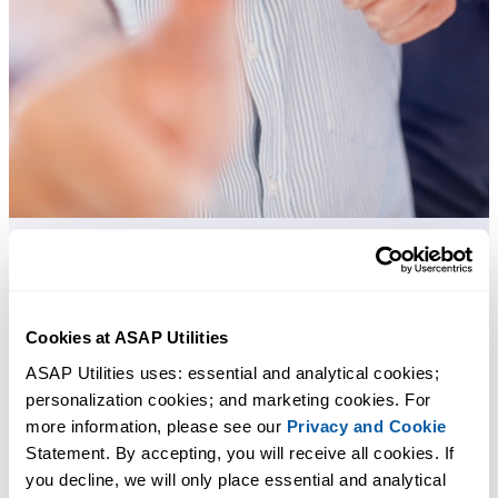
Praktische tools die veel Excel-gebruikers in Excel missen.
Bespaar tijd in Excel. Snel en eenvoudig.
Cookies at ASAP Utilities
ASAP Utilities uses: essential and analytical cookies; 
ASAP Utilities helpt je tijd besparen en dingen doen die Excel alleen
personalization cookies; and marketing cookies. For 
niet kan.
more information, please see our 
Privacy and Cookie
Statement. By accepting, you will receive all cookies. If 
you decline, we will only place essential and analytical 
Je kunt meteen aan de slag. Geen training nodig.