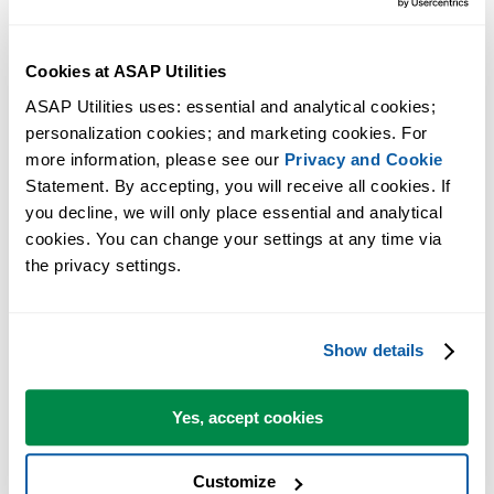
Cookies at ASAP Utilities
ASAP Utilities uses: essential and analytical cookies; 
personalization cookies; and marketing cookies. For 
more information, please see our 
Privacy and Cookie
Statement. By accepting, you will receive all cookies. If 
you decline, we will only place essential and analytical 
cookies. You can change your settings at any time via 
Praktische tools die veel Excel-gebruikers in Excel missen.
the privacy settings.
Bespaar tijd in Excel. Snel en eenvoudig.
Show details
ASAP Utilities helpt je tijd besparen en dingen doen die Excel alleen
niet kan.
Yes, accept cookies
Je kunt meteen aan de slag. Geen training nodig.
Customize