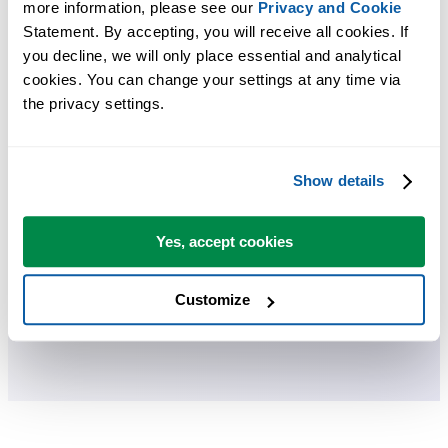
Bespaar tijd in Excel. Snel en eenvoudig.
more information, please see our 
Privacy and Cookie
Statement. By accepting, you will receive all cookies. If 
ASAP Utilities helpt je tijd besparen en dingen doen die Excel alleen
you decline, we will only place essential and analytical 
niet kan.
cookies. You can change your settings at any time via 
the privacy settings.
Je kunt meteen aan de slag. Geen training nodig.
Show details
De meeste gebruikers beginnen met een paar tools. Uiteindelijk
gebruiken velen ASAP Utilities dagelijks.
Yes, accept cookies
Customize
Gebruikt door teams in meer dan 28.500 organisaties.