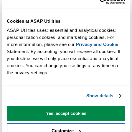
Cookies at ASAP Utilities
ASAP Utilities uses: essential and analytical cookies; 
personalization cookies; and marketing cookies. For 
more information, please see our 
Privacy and Cookie
Statement. By accepting, you will receive all cookies. If 
you decline, we will only place essential and analytical 
cookies. You can change your settings at any time via 
Praktische tools die veel Excel-gebruikers in Excel missen.
the privacy settings.
Bespaar tijd in Excel. Snel en eenvoudig.
Show details
ASAP Utilities helpt je tijd besparen en dingen doen die Excel alleen
niet kan.
Yes, accept cookies
Je kunt meteen aan de slag. Geen training nodig.
Customize