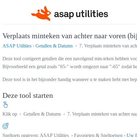
Verplaats minteken van achter naar voren (bij
ASAP Utilities
›
Getallen & Datums
› 7. Verplaats minteken van achte
Deze tool corrigeert getallen die een navolgend min-teken hebben voo
Bijvoorbeeld een getal zoals "65-" wordt omgezet naar "-65" zodat he
Deze tool is in het bijzonder handig wanneer u te maken hebt met be
Deze tool starten
Klik op
›
Getallen & Datums
›
7. Verplaats minteken van achter naa
Sneltoets opgeven: ASAP Utilities › Favorieten & Sneltoetsen ›
Uw fa