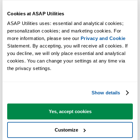
Cookies at ASAP Utilities
ASAP Utilities uses: essential and analytical cookies; 
personalization cookies; and marketing cookies. For 
more information, please see our 
Privacy and Cookie
Statement. By accepting, you will receive all cookies. If 
you decline, we will only place essential and analytical 
Praktische tools die veel Excel-gebruikers in Excel missen.
cookies. You can change your settings at any time via 
the privacy settings.
Bespaar tijd in Excel. Snel en eenvoudig.
ASAP Utilities helpt je tijd besparen en dingen doen die Excel alleen
Show details
niet kan.
Yes, accept cookies
Je kunt meteen aan de slag. Geen training nodig.
Customize
De meeste gebruikers beginnen met een paar tools. Uiteindelijk