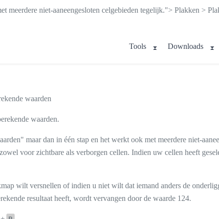
et meerdere niet-aaneengesloten celgebieden tegelijk.">
Plakken > Pla
Tools
Downloads
rekende waarden
 berekende waarden.
aarden" maar dan in één stap en het werkt ook met meerdere niet-aaneen
wel voor zichtbare als verborgen cellen. Indien uw cellen heeft geselec
kmap wilt versnellen of indien u niet wilt dat iemand anders de onderl
erekende resultaat heeft, wordt vervangen door de waarde 124.
+
.
P