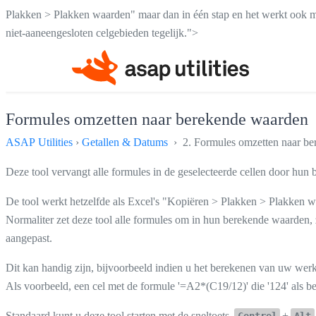
Plakken > Plakken waarden" maar dan in één stap en het werkt ook m
niet-aaneengesloten celgebieden tegelijk.">
Formules omzetten naar berekende waarden
ASAP Utilities
›
Getallen & Datums
› 2. Formules omzetten naar be
Deze tool vervangt alle formules in de geselecteerde cellen door hun
De tool werkt hetzelfde als Excel's "Kopiëren > Plakken > Plakken w
Normaliter zet deze tool alle formules om in hun berekende waarden, zo
aangepast.
Dit kan handig zijn, bijvoorbeeld indien u het berekenen van uw wer
Als voorbeeld, een cel met de formule '=A2*(C19/12)' die '124' als b
Standaard kunt u deze tool starten met de sneltoets
+
Control
Alt