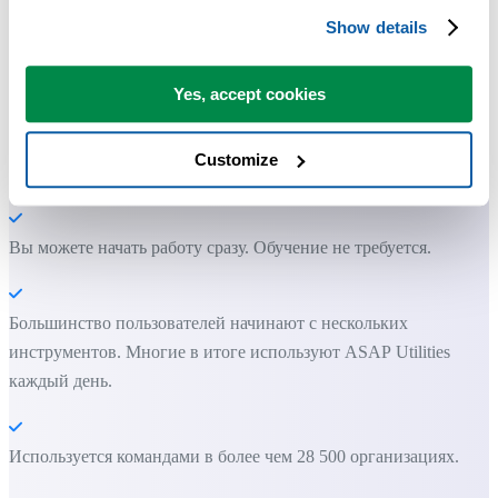
Практичные инструменты, которых многим пользователям Exc
Show details
не хватает в самом Excel.
Экономьте время в Excel. Это просто.
Yes, accept cookies
ASAP Utilities помогает экономить время и делать то, что
Customize
невозможно сделать только средствами Excel.
Вы можете начать работу сразу. Обучение не требуется.
Большинство пользователей начинают с нескольких
инструментов. Многие в итоге используют ASAP Utilities
каждый день.
Используется командами в более чем 28 500 организациях.