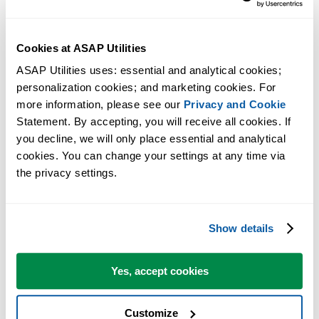
Cookies at ASAP Utilities
ASAP Utilities uses: essential and analytical cookies; 
personalization cookies; and marketing cookies. For 
more information, please see our 
Privacy and Cookie
Практичные инструменты, которых многим пользователям Exc
Statement. By accepting, you will receive all cookies. If 
не хватает в самом Excel.
you decline, we will only place essential and analytical 
cookies. You can change your settings at any time via 
Экономьте время в Excel. Это просто.
the privacy settings.
ASAP Utilities помогает экономить время и делать то, что
невозможно сделать только средствами Excel.
Show details
Вы можете начать работу сразу. Обучение не требуется.
Yes, accept cookies
Большинство пользователей начинают с нескольких
Customize