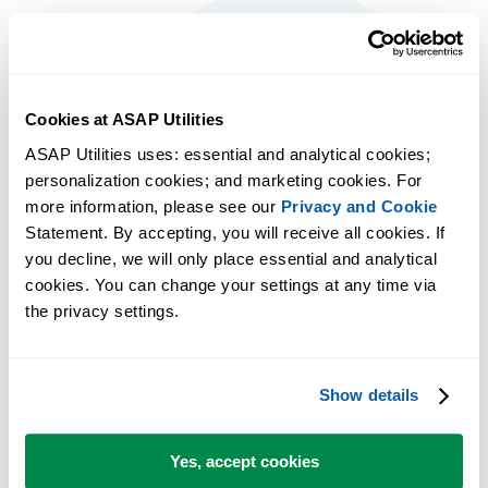
Cookies at ASAP Utilities
ASAP Utilities uses: essential and analytical cookies; 
personalization cookies; and marketing cookies. For 
more information, please see our 
Privacy and Cookie
Statement. By accepting, you will receive all cookies. If 
you decline, we will only place essential and analytical 
cookies. You can change your settings at any time via 
the privacy settings.
Show details
Resultados fiables y predecibles
Usa herramientas que ofrecen resultados fiables cada vez, para que
siempre sepas qué esperar.
Yes, accept cookies