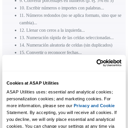
9
.
Convertir porcentajes en números (p. ej. 5% en 5)
10
.
Escribir números o importes con palabras...
11
.
Números redondos (no se aplica formato, sino que se
cambia)...
12
.
Llenar con ceros a la izquierda...
13
.
Numeración rápida de las celdas seleccionadas...
14
.
Numeración aleatoria de celdas (sin duplicados)
15
.
Convertir o reconocer fechas...
16
.
Cambiar fechas julianas a fechas normales
17
.
Selector de Fecha...
Texto
1
.
Insertar antes y/u después de cada celda de su selección...
Cookies at ASAP Utilities
2
.
Cambiar a MAYÚSculas
ASAP Utilities uses: essential and analytical cookies; 
3
.
Cambiar a minúsculas
personalization cookies; and marketing cookies. For 
4
.
Comenzar la primera palabra con Mayúsculas
more information, please see our 
Privacy and Cookie
5
.
Poner el primer carácter en Mayúsculas, el resto en
Statement. By accepting, you will receive all cookies. If 
minúsculas
you decline, we will only place essential and analytical 
cookies. You can change your settings at any time via 
6
.
Comenzar Cada Palabra Con Mayúsculas