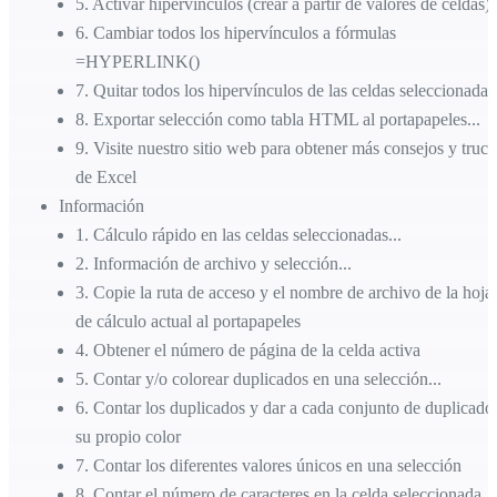
5
.
Activar hipervínculos (crear a partir de valores de celdas).
6
.
Cambiar todos los hipervínculos a fórmulas
=HYPERLINK()
7
.
Quitar todos los hipervínculos de las celdas seleccionadas
8
.
Exportar selección como tabla HTML al portapapeles...
9
.
Visite nuestro sitio web para obtener más consejos y truco
de Excel
Información
1
.
Cálculo rápido en las celdas seleccionadas...
2
.
Información de archivo y selección...
3
.
Copie la ruta de acceso y el nombre de archivo de la hoja
de cálculo actual al portapapeles
4
.
Obtener el número de página de la celda activa
5
.
Contar y/o colorear duplicados en una selección...
6
.
Contar los duplicados y dar a cada conjunto de duplicado
su propio color
7
.
Contar los diferentes valores únicos en una selección
8
.
Contar el número de caracteres en la celda seleccionada