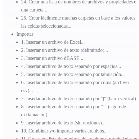
24
.
Crear una lista de nombres de archivos y propiedades en
una carpeta...
25
.
Crear fácilmente muchas carpetas en base a los valores 
las celdas seleccionadas...
Importar
1
.
Insertar un archivo de Excel...
2
.
Insertar un archivo de texto (delimitado)...
3
.
Insertar un archivo dBASE...
4
.
Insertar archivo de texto separado por espacios...
5
.
Insertar archivo de texto separado por tabulación...
6
.
Insertar archivo de texto separado por coma (archivo
csv)...
7
.
Insertar archivo de texto separado por "|" (barra vertical)
8
.
Insertar archivo de texto separado por "!" (signo de
exclamación)...
9
.
Insertar archivo de texto (sin opciones)...
10
.
Combinar y/o importar varios archivos...
11
.
Crear una lista de nombres de archivos y propiedades en