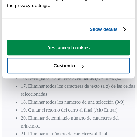
the privacy settings.
7
.
Cambiar mayúsculas y minúsculas (sin opciones)...
8
.
Escribir números o importes con palabras...
9
.
Convertir o reconocer fechas...
Show details
10
.
Eliminar espacios iniciales y finales
11
.
Eliminar espacios iniciales, finales y que están de más
12
.
Eliminar saltos de línea iniciales y finales
Yes, accept cookies
13
.
Limpiar datos y aplicar formato...
14
.
Buscar y/o reemplazar en todas las hojas...
Customize
15
.
Quitar o reemplazar caracteres avanzado...
16
.
Reemplazar caracteres acentuados (á, ë, ñ etc.)...
17
.
Eliminar todos los caracteres de texto (a-z) de las celdas
seleccionadas
18
.
Eliminar todos los números de una selección (0-9)
19
.
Quitar el retorno del carro al final (Alt+Entrar)
20
.
Eliminar determinado número de caracteres del
principio...
21
.
Eliminar un número de caracteres al final...