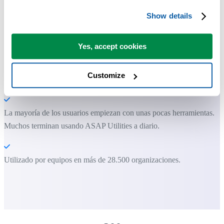
Show details
Ahorra tiempo en Excel. Así de fácil.
Conjunto de herramientas de "Información"
Yes, accept cookies
Customize
Puede empezar de inmediato. No se necesita formación.
La mayoría de los usuarios empiezan con unas pocas herramientas.
Muchos terminan usando ASAP Utilities a diario.
Utilizado por equipos en más de 28.500 organizaciones.