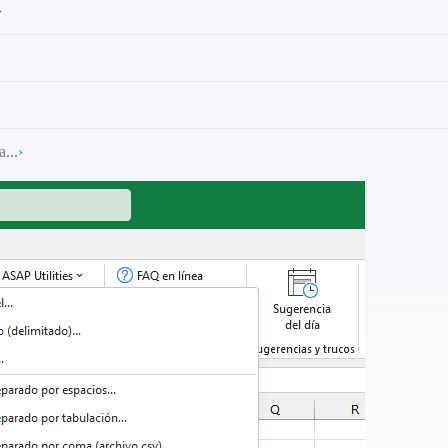
›
...
›