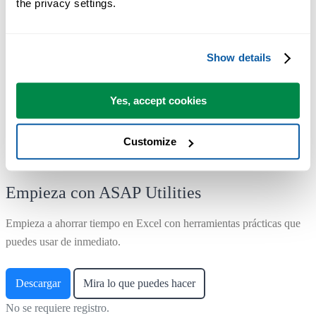
the privacy settings.
Muchos terminan usando ASAP Utilities a diario.
Utilizado por equipos en más de 28.500 organizaciones.
Show details
Yes, accept cookies
Customize
Empieza con ASAP Utilities
Empieza a ahorrar tiempo en Excel con herramientas prácticas que
puedes usar de inmediato.
Descargar
Mira lo que puedes hacer
No se requiere registro.