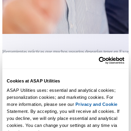
Herramientas prácticas que muchos usuarios desearían tener en Excel.
Ahorra tiempo en Excel. Así de fácil.
ASAP Utilities te ayuda a ahorrar tiempo y a hacer cosas que Excel
Cookies at ASAP Utilities
por sí solo no puede hacer.
ASAP Utilities uses: essential and analytical cookies; 
personalization cookies; and marketing cookies. For 
more information, please see our 
Privacy and Cookie
Puede empezar de inmediato. No se necesita formación.
Statement. By accepting, you will receive all cookies. If 
you decline, we will only place essential and analytical 
cookies. You can change your settings at any time via 
La mayoría de los usuarios empiezan con unas pocas herramientas.