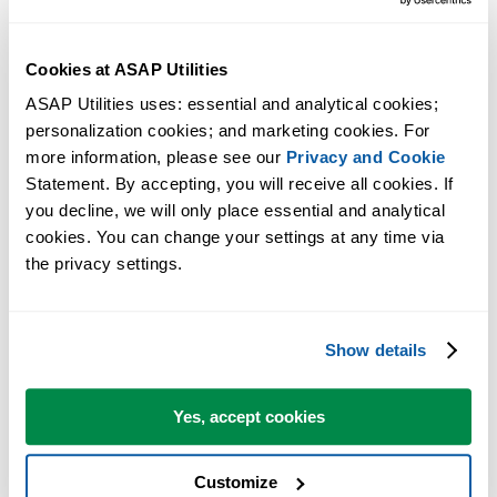
Cookies at ASAP Utilities
ASAP Utilities uses: essential and analytical cookies; 
personalization cookies; and marketing cookies. For 
more information, please see our 
Privacy and Cookie
Statement. By accepting, you will receive all cookies. If 
you decline, we will only place essential and analytical 
Herramientas prácticas que muchos usuarios desearían tener en Excel.
cookies. You can change your settings at any time via 
the privacy settings.
Ahorra tiempo en Excel. Así de fácil.
ASAP Utilities te ayuda a ahorrar tiempo y a hacer cosas que Excel
por sí solo no puede hacer.
Show details
Yes, accept cookies
Puede empezar de inmediato. No se necesita formación.
Customize