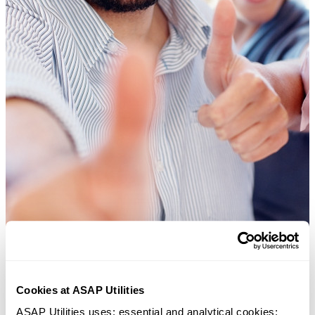
Cookies at ASAP Utilities
ASAP Utilities uses: essential and analytical cookies; 
Herramientas prácticas que muchos usuarios desearían tener en Excel.