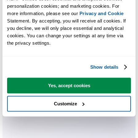
personalization cookies; and marketing cookies. For 
more information, please see our 
Privacy and Cookie
Ahorra tiempo en Excel. Así de fácil.
Statement. By accepting, you will receive all cookies. If 
you decline, we will only place essential and analytical 
ASAP Utilities te ayuda a ahorrar tiempo y a hacer cosas que Excel
cookies. You can change your settings at any time via 
por sí solo no puede hacer.
the privacy settings.
Puede empezar de inmediato. No se necesita formación.
Show details
La mayoría de los usuarios empiezan con unas pocas herramientas.
Yes, accept cookies
Muchos terminan usando ASAP Utilities a diario.
Customize
Utilizado por equipos en más de 28.500 organizaciones.