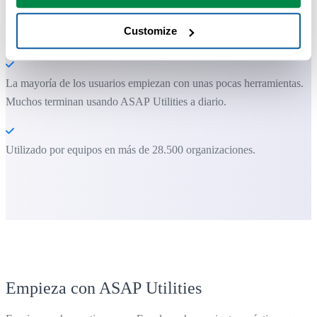
Customize
Puede empezar de inmediato. No se necesita formación.
La mayoría de los usuarios empiezan con unas pocas herramientas.
Muchos terminan usando ASAP Utilities a diario.
Utilizado por equipos en más de 28.500 organizaciones.
Empieza con ASAP Utilities