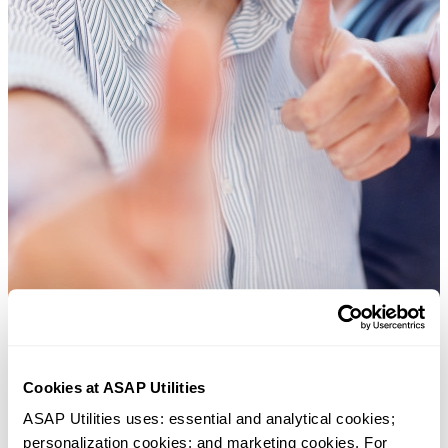
Cookies at ASAP Utilities
Herramientas prácticas que muchos usuarios desearían tener en Excel.
ASAP Utilities uses: essential and analytical cookies; 
Ahorra tiempo en Excel. Así de fácil.
personalization cookies; and marketing cookies. For 