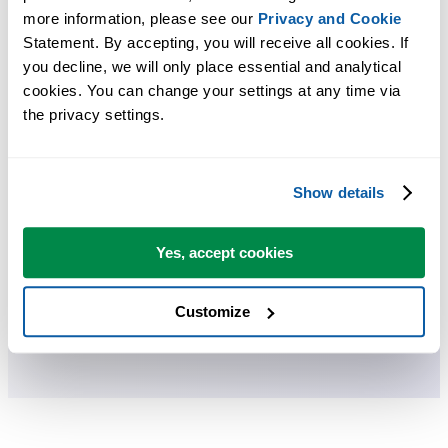
more information, please see our 
Privacy and Cookie
ASAP Utilities te ayuda a ahorrar tiempo y a hacer cosas que Excel
Statement. By accepting, you will receive all cookies. If 
you decline, we will only place essential and analytical 
por sí solo no puede hacer.
cookies. You can change your settings at any time via 
the privacy settings.
Puede empezar de inmediato. No se necesita formación.
Show details
La mayoría de los usuarios empiezan con unas pocas herramientas.
Muchos terminan usando ASAP Utilities a diario.
Yes, accept cookies
Utilizado por equipos en más de 28.500 organizaciones.
Customize