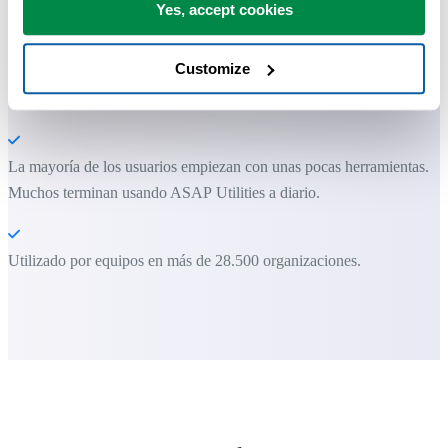
ASAP Utilities te ayuda a ahorrar tiempo y a hacer cosas que Excel
Yes, accept cookies
por sí solo no puede hacer.
Customize
Puede empezar de inmediato. No se necesita formación.
La mayoría de los usuarios empiezan con unas pocas herramientas.
Muchos terminan usando ASAP Utilities a diario.
Utilizado por equipos en más de 28.500 organizaciones.