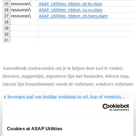
Aanvullende zoekwoorden om je te helpen deze tool te vinden:
directory, mappenlijst, importeren lijst met bestanden, inlezen map,
inlezen lijst bestandsnamen vanuit de verkenner, windows verkenner
Invoegen pad van huidige werkmap in cel, kop of voettekst...
Tip:
+
voor de vorige tool.
Alt
P
Vul geselecteerde werkblad namen in geselecteerde cel
Tip:
+
voor de volgende tool.
Alt
N
Cookies at ASAP Utilities