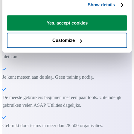
Show details
Praktische tools die veel Excel-gebruikers in Excel missen.
Yes, accept cookies
Bespaar tijd in Excel. Snel en eenvoudig.
Customize
ASAP Utilities helpt je tijd besparen en dingen doen die Excel alleen
niet kan.
Je kunt meteen aan de slag. Geen training nodig.
De meeste gebruikers beginnen met een paar tools. Uiteindelijk
gebruiken velen ASAP Utilities dagelijks.
Gebruikt door teams in meer dan 28.500 organisaties.