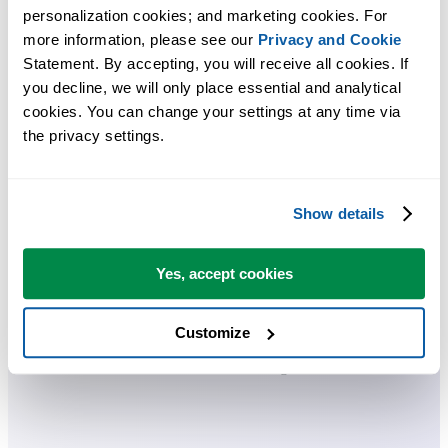
personalization cookies; and marketing cookies. For 
Praktische tools die veel Excel-gebruikers in Excel missen.
more information, please see our 
Privacy and Cookie
Bespaar tijd in Excel. Snel en eenvoudig.
Statement. By accepting, you will receive all cookies. If 
you decline, we will only place essential and analytical 
ASAP Utilities helpt je tijd besparen en dingen doen die Excel alleen
cookies. You can change your settings at any time via 
the privacy settings.
niet kan.
Je kunt meteen aan de slag. Geen training nodig.
Show details
De meeste gebruikers beginnen met een paar tools. Uiteindelijk
Yes, accept cookies
gebruiken velen ASAP Utilities dagelijks.
Customize
Gebruikt door teams in meer dan 28.500 organisaties.