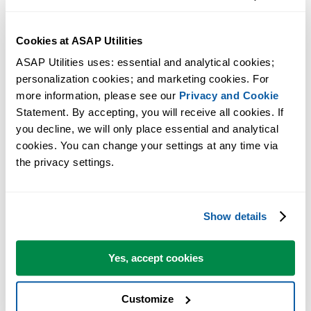
Cookies at ASAP Utilities
ASAP Utilities uses: essential and analytical cookies; 
personalization cookies; and marketing cookies. For 
more information, please see our 
Privacy and Cookie
Statement. By accepting, you will receive all cookies. If 
you decline, we will only place essential and analytical 
cookies. You can change your settings at any time via 
Praktische tools die veel Excel-gebruikers in Excel missen.
the privacy settings.
Bespaar tijd in Excel. Snel en eenvoudig.
ASAP Utilities helpt je tijd besparen en dingen doen die Excel alleen
Show details
niet kan.
Yes, accept cookies
Je kunt meteen aan de slag. Geen training nodig.
Customize