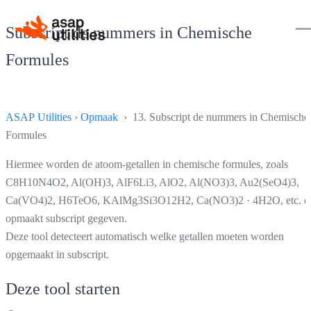
Subscript de nummers in Chemische
Formules
ASAP Utilities
›
Opmaak
› 13. Subscript de nummers in Chemische
Formules
Hiermee worden de atoom-getallen in chemische formules, zoals
C8H10N4O2, Al(OH)3, AlF6Li3, AlO2, Al(NO3)3, Au2(SeO4)3,
Ca(VO4)2, H6TeO6, KAlMg3Si3O12H2, Ca(NO3)2 · 4H2O, etc. d
opmaakt subscript gegeven.
Deze tool detecteert automatisch welke getallen moeten worden
opgemaakt in subscript.
Deze tool starten