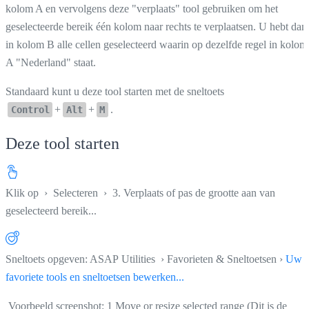
kolom A en vervolgens deze "verplaats" tool gebruiken om het
geselecteerde bereik één kolom naar rechts te verplaatsen. U hebt dan
in kolom B alle cellen geselecteerd waarin op dezelfde regel in kolom
A "Nederland" staat.
Standaard kunt u deze tool starten met de sneltoets
+
+
.
Control
Alt
M
Deze tool starten
Klik op
›
Selecteren
›
3. Verplaats of pas de grootte aan van
geselecteerd bereik...
Sneltoets opgeven: ASAP Utilities › Favorieten & Sneltoetsen ›
Uw
favoriete tools en sneltoetsen bewerken...
Voorbeeld screenshot: 1 Move or resize selected range (Dit is de