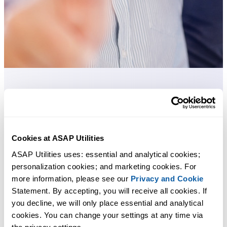
许多 Excel 用户希望 Excel 内置的实用工具
节省 Excel 工作时间，简单高效。
Cookies at ASAP Utilities
ASAP Utilities 帮助您节省时间，并实现 Excel 本身无法完成的
ASAP Utilities uses: essential and analytical cookies; 
作。
personalization cookies; and marketing cookies. For 
more information, please see our 
Privacy and Cookie
Statement. By accepting, you will receive all cookies. If 
您可以立即开始使用，无需培训。
you decline, we will only place essential and analytical 
cookies. You can change your settings at any time via 