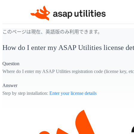
このページは現在、英語版のみ利用できます。
How do I enter my ASAP Utilities license det
Question
Where do I enter my ASAP Utilities registration code (license key, etc
Answer
Step by step installation:
Enter your license details