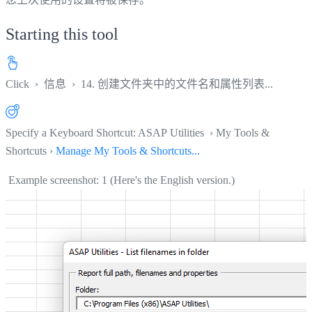
Starting this tool
Click
›
信息
›
14. 创建文件夹中的文件名和属性列表...
Specify a Keyboard Shortcut: ASAP Utilities › My Tools &
Shortcuts ›
Manage My Tools & Shortcuts...
Example screenshot: 1 (Here's the English version.)