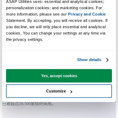
ASAP Utilities uses: essential and analytical cookies; 
personalization cookies; and marketing cookies. For 
许多 Excel 用户希望 Excel 内置的实用工具
more information, please see our 
Privacy and Cookie
Statement. By accepting, you will receive all cookies. If 
节省 Excel 工作时间，简单高效。
you decline, we will only place essential and analytical 
cookies. You can change your settings at any time via 
ASAP Utilities 帮助您节省时间，并实现 Excel 本身无法完成的
the privacy settings.
作。
Show details
您可以立即开始使用，无需培训。
Yes, accept cookies
大多数用户都会先从几个工具开始。 很多用户后来都会每天使
用 ASAP Utilities。
Customize
已被超过28,500家组织采用。