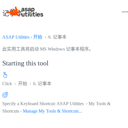
记事本
ASAP Utilities
›
开始
› 6. 记事本
此实用工具将启动 MS Windows 记事本程序。
Starting this tool
Click
›
开始
›
6. 记事本
Specify a Keyboard Shortcut: ASAP Utilities › My Tools &
Shortcuts ›
Manage My Tools & Shortcuts...