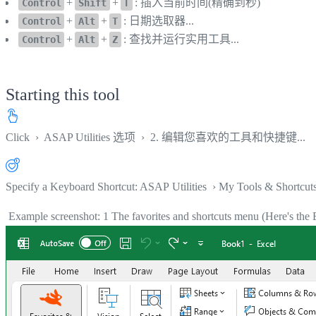
+
+
: 插入当前时间(精确到秒)
Control
Shift
T
+
+
: 日期选取器...
Control
Alt
T
+
+
: 查找并运行实用工具...
Control
Alt
Z
Starting this tool
Click
›
ASAP Utilities 选项
›
2. 编辑您喜欢的工具和快捷键...
Specify a Keyboard Shortcut: ASAP Utilities › My Tools & Shortcut
Example screenshot: 1 The favorites and shortcuts menu (Here's the E