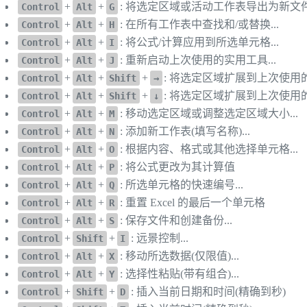
+
+
: 将选定区域或活动工作表导出为新文件.
Control
Alt
G
+
+
: 在所有工作表中查找和/或替换...
Control
Alt
H
+
+
: 将公式/计算应用到所选单元格...
Control
Alt
I
+
+
: 重新启动上次使用的实用工具...
Control
Alt
J
+
+
+
: 将选定区域扩展到上次使用
Control
Alt
Shift
→
+
+
+
: 将选定区域扩展到上次使用
Control
Alt
Shift
↓
+
+
: 移动选定区域或调整选定区域大小...
Control
Alt
M
+
+
: 添加新工作表(填写名称)...
Control
Alt
N
+
+
: 根据内容、格式或其他选择单元格...
Control
Alt
O
+
+
: 将公式更改为其计算值
Control
Alt
P
+
+
: 所选单元格的快速编号...
Control
Alt
Q
+
+
: 重置 Excel 的最后一个单元格
Control
Alt
R
+
+
: 保存文件和创建备份...
Control
Alt
S
+
+
: 远景控制...
Control
Shift
I
+
+
: 移动所选数据(仅限值)...
Control
Alt
X
+
+
: 选择性粘贴(带有组合)...
Control
Alt
Y
+
+
: 插入当前日期和时间(精确到秒)
Control
Shift
D