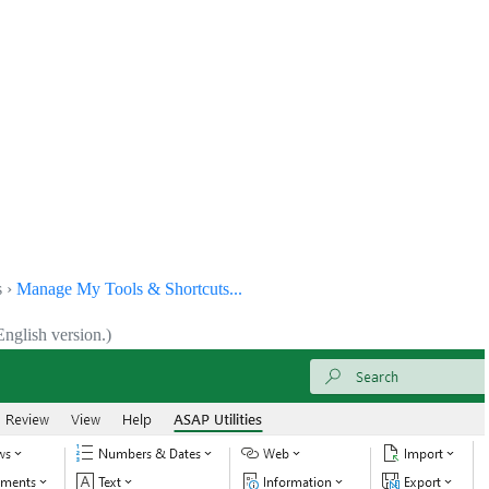
s ›
Manage My Tools & Shortcuts...
nglish version.)