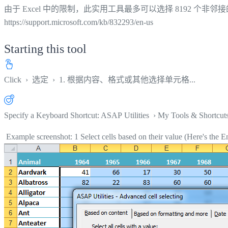
由于 Excel 中的限制，此实用工具最多可以选择 8192 个非邻接
https://support.microsoft.com/kb/832293/en-us
Starting this tool
Click
›
选定
›
1. 根据内容、格式或其他选择单元格...
Specify a Keyboard Shortcut: ASAP Utilities › My Tools & Shortcut
Example screenshot: 1 Select cells based on their value (Here's the En