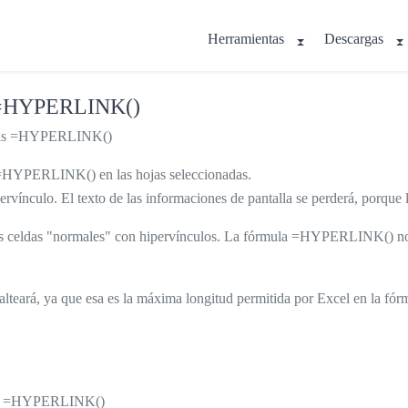
Herramientas
Descargas
as =HYPERLINK()
mulas =HYPERLINK()
as =HYPERLINK() en las hojas seleccionadas.
 hipervínculo. El texto de las informaciones de pantalla se perderá, po
as celdas "normales" con hipervínculos. La fórmula =HYPERLINK() no
se salteará, ya que esa es la máxima longitud permitida por Excel en l
ulas =HYPERLINK()