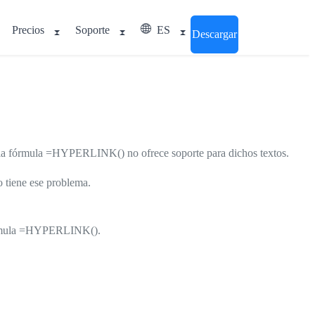
Precios
Soporte
ES
Descargar
rque la fórmula =HYPERLINK() no ofrece soporte para dichos textos.
 tiene ese problema.
a fórmula =HYPERLINK().