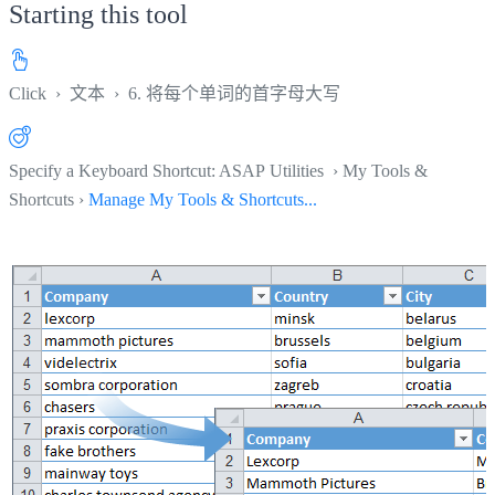
Starting this tool
Click
›
文本
›
6. 将每个单词的首字母大写
Specify a Keyboard Shortcut: ASAP Utilities › My Tools &
Shortcuts ›
Manage My Tools & Shortcuts...