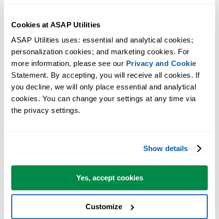
Cookies at ASAP Utilities
ASAP Utilities uses: essential and analytical cookies; 
personalization cookies; and marketing cookies. For 
more information, please see our 
Privacy and Cookie
Statement. By accepting, you will receive all cookies. If 
you decline, we will only place essential and analytical 
许多 Excel 用户希望 Excel 内置的实用工具
cookies. You can change your settings at any time via 
the privacy settings.
节省 Excel 工作时间，简单高效。
ASAP Utilities 帮助您节省时间，并实现 Excel 本身无法完成的
Show details
作。
Yes, accept cookies
您可以立即开始使用，无需培训。
Customize