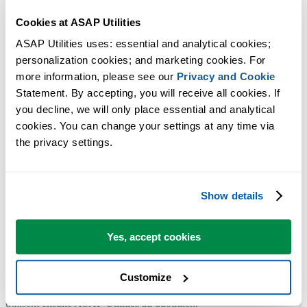
Cookies at ASAP Utilities
ASAP Utilities uses: essential and analytical cookies; 
Des outils pratiques que beaucoup d'utilisateurs d'Excel aimeraient
personalization cookies; and marketing cookies. For 
avoir directement dans Excel.
more information, please see our 
Privacy and Cookie
Statement. By accepting, you will receive all cookies. If 
Gagnez du temps dans Excel. Tout
you decline, we will only place essential and analytical 
simplement.
cookies. You can change your settings at any time via 
the privacy settings.
ASAP Utilities vous aide à gagner du temps et à faire des choses
qu'Excel seul ne permet pas.
Show details
Vous pouvez commencer immédiatement. Aucune formation
Yes, accept cookies
nécessaire.
Customize
La plupart des utilisateurs commencent avec quelques outils. Beauco
utilisent ensuite ASAP Utilities au quotidien.