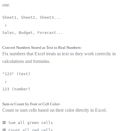
one.
Sheet1, Sheet2, Sheet3...
↓
Sales, Budget, Forecast...
Convert Numbers Stored as Text to Real Numbers
›
Fix numbers that Excel treats as text so they work correctly in
calculations and formulas.
"123" (text)
↓
123 (number)
Sum or Count by Font or Cell Color
›
Count or sum cells based on their color directly in Excel.
🟩 Sum all green cells
🟥 Count all red cells