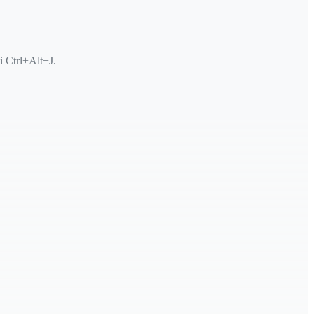
ci Ctrl+Alt+J.