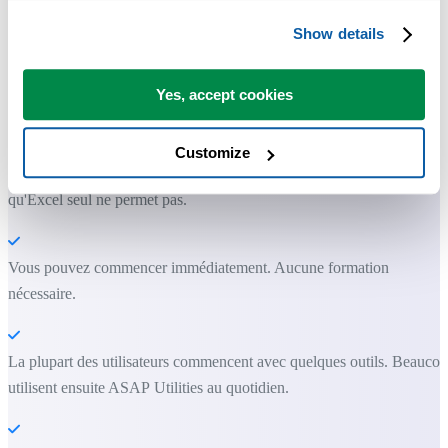
Des outils pratiques que beaucoup d'utilisateurs d'Excel aimeraient
Show details
avoir directement dans Excel.
Gagnez du temps dans Excel. Tout
Yes, accept cookies
simplement.
Customize
ASAP Utilities vous aide à gagner du temps et à faire des choses
qu'Excel seul ne permet pas.
Vous pouvez commencer immédiatement. Aucune formation
nécessaire.
La plupart des utilisateurs commencent avec quelques outils. Beauco
utilisent ensuite ASAP Utilities au quotidien.