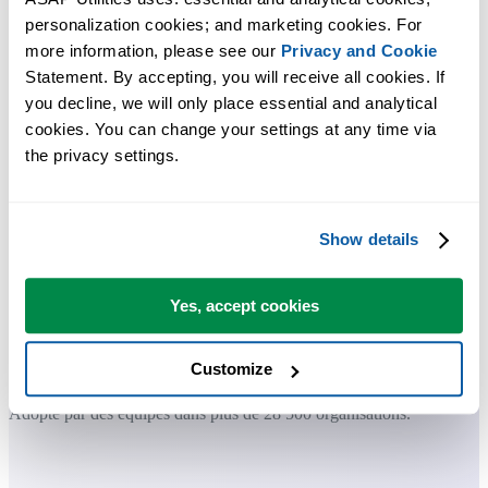
Gagnez du temps dans Excel. Tout
personalization cookies; and marketing cookies. For 
more information, please see our 
Privacy and Cookie
simplement.
Statement. By accepting, you will receive all cookies. If 
you decline, we will only place essential and analytical 
ASAP Utilities vous aide à gagner du temps et à faire des choses
cookies. You can change your settings at any time via 
qu'Excel seul ne permet pas.
the privacy settings.
Vous pouvez commencer immédiatement. Aucune formation
nécessaire.
Show details
Yes, accept cookies
La plupart des utilisateurs commencent avec quelques outils. Beauco
utilisent ensuite ASAP Utilities au quotidien.
Customize
Adopté par des équipes dans plus de 28 500 organisations.