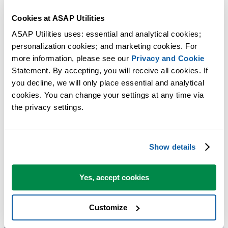
Cookies at ASAP Utilities
ASAP Utilities uses: essential and analytical cookies; 
Des outils pratiques que beaucoup d'utilisateurs d'Excel aimeraient
personalization cookies; and marketing cookies. For 
avoir directement dans Excel.
more information, please see our 
Privacy and Cookie
Statement. By accepting, you will receive all cookies. If 
Gagnez du temps dans Excel. Tout
you decline, we will only place essential and analytical 
simplement.
cookies. You can change your settings at any time via 
the privacy settings.
ASAP Utilities vous aide à gagner du temps et à faire des choses
qu'Excel seul ne permet pas.
Show details
Vous pouvez commencer immédiatement. Aucune formation
Yes, accept cookies
nécessaire.
Customize
La plupart des utilisateurs commencent avec quelques outils. Beauco