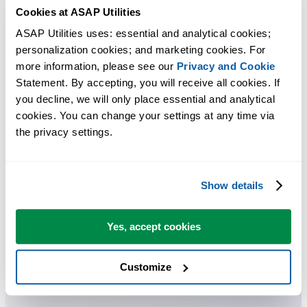
Cookies at ASAP Utilities
Des outils pratiques que beaucoup d'utilisateurs d'Excel aimeraient
ASAP Utilities uses: essential and analytical cookies; 
personalization cookies; and marketing cookies. For 
avoir directement dans Excel.
more information, please see our 
Privacy and Cookie
Gagnez du temps dans Excel. Tout
Statement. By accepting, you will receive all cookies. If 
you decline, we will only place essential and analytical 
simplement.
cookies. You can change your settings at any time via 
the privacy settings.
ASAP Utilities vous aide à gagner du temps et à faire des choses
qu'Excel seul ne permet pas.
Show details
Vous pouvez commencer immédiatement. Aucune formation
nécessaire.
Yes, accept cookies
La plupart des utilisateurs commencent avec quelques outils. Beauco
Customize
utilisent ensuite ASAP Utilities au quotidien.