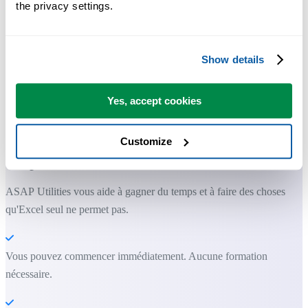
the privacy settings.
Show details
Des outils pratiques que beaucoup d'utilisateurs d'Excel aimeraient
Yes, accept cookies
avoir directement dans Excel.
Gagnez du temps dans Excel. Tout
Customize
simplement.
ASAP Utilities vous aide à gagner du temps et à faire des choses
qu'Excel seul ne permet pas.
Vous pouvez commencer immédiatement. Aucune formation
nécessaire.