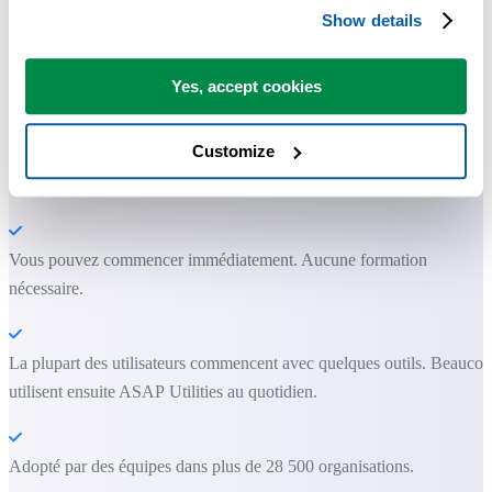
avoir directement dans Excel.
Show details
Gagnez du temps dans Excel. Tout
Yes, accept cookies
simplement.
Customize
ASAP Utilities vous aide à gagner du temps et à faire des choses
qu'Excel seul ne permet pas.
Vous pouvez commencer immédiatement. Aucune formation
nécessaire.
La plupart des utilisateurs commencent avec quelques outils. Beauco
utilisent ensuite ASAP Utilities au quotidien.
Adopté par des équipes dans plus de 28 500 organisations.