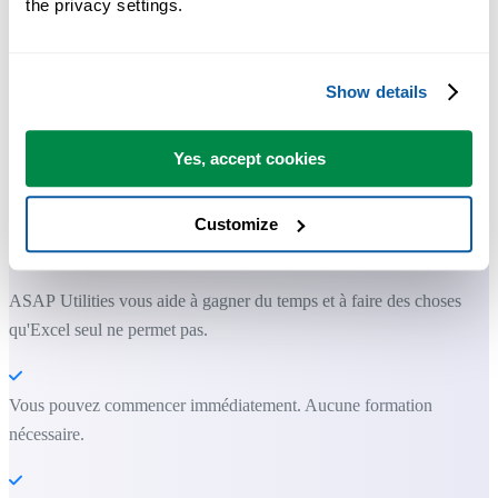
the privacy settings.
Show details
Des outils pratiques que beaucoup d'utilisateurs d'Excel aimeraient
Yes, accept cookies
avoir directement dans Excel.
Gagnez du temps dans Excel. Tout
Customize
simplement.
ASAP Utilities vous aide à gagner du temps et à faire des choses
qu'Excel seul ne permet pas.
Vous pouvez commencer immédiatement. Aucune formation
nécessaire.